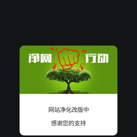
61483
03
殺
大双
中
1+0+2=03
61482
13
殺
小双
中
3+8+2=13
61481
14
殺
大双
错
5+3+6=14
61480
16
殺
大单
中
7+7+2=16
61479
07
殺
大单
中
1+0+6=07
61478
15
殺
小单
中
9+4+2=15
61477
15
殺
大双
中
4+7+4=15
网站净化改版中
61476
10
殺
小双
错
2+0+8=10
感谢您的支持
61475
14
殺
大双
错
9+0+5=14