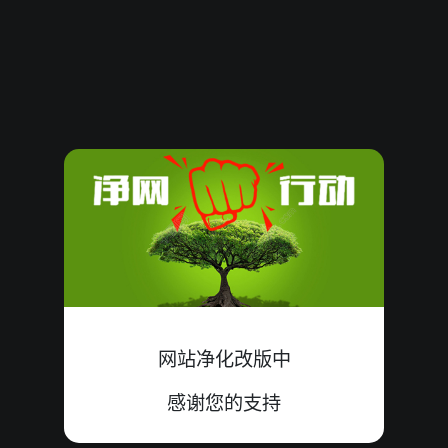
61722
18
殺
大双
错
7+8+3=18
61721
11
殺
大双
中
5+4+2=11
61720
18
殺
小单
中
6+6+6=18
61719
06
殺
小双
错
0+4+2=06
61718
10
殺
小双
错
2+4+4=10
61717
10
殺
大单
中
4+6+0=10
61716
04
殺
小双
错
2+2+0=04
网站净化改版中
61715
17
殺
小单
中
9+4+4=17
感谢您的支持
61714
12
殺
小双
错
1+3+8=12