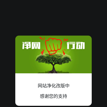
61328
17
小双
大单
中
5+3+9=17
61327
11
小单
大双
中
3+1+7=11
61326
17
大双
小单
错
6+7+4=17
61325
20
小单
大双
中
4+9+7=20
61324
18
小单
大双
中
9+2+7=18
61323
10
大双
小单
错
4+6+0=10
61322
12
小单
大双
错
2+5+5=12
网站净化改版中
61321
07
小双
大单
错
0+5+2=07
感谢您的支持
61320
07
小双
大单
错
2+5+0=07