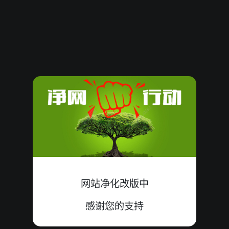
08070066
07
大
单
中
4+2+1=07
08070065
16
大
双
中
8+7+1=16
08070064
26
大
单
中
8+9+9=26
08070063
14
小
双
中
7+3+4=14
08070062
22
大
双
中
5+9+8=22
08070061
20
大
单
中
9+2+9=20
08070060
18
小
单
错
6+4+8=18
网站净化改版中
08070059
22
小
单
错
7+8+7=22
感谢您的支持
08070058
07
大
单
中
1+5+1=07